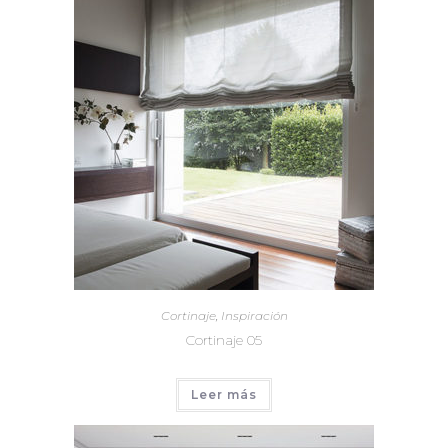
Cortinaje
,
Inspiración
Cortinaje 05
Leer más